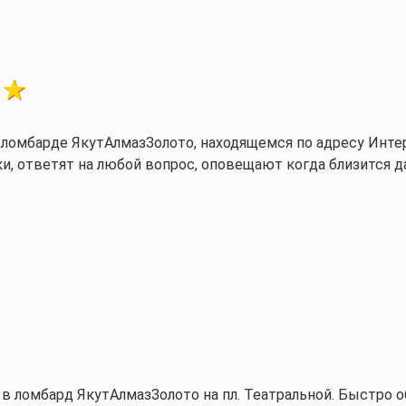
то, находящемся по адресу Интернациональная 11,к.1. Обращаюсь не
и, ответят на любой вопрос, оповещают когда близится д
 в ломбард ЯкутАлмазЗолото на пл. Театральной. Быстро о