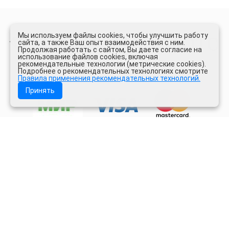
Мы используем файлы cookies, чтобы улучшить работу
сайта, а также Ваш опыт взаимодействия с ним.
Продолжая работать с сайтом, Вы даете согласие на
использование файлов cookies, включая
рекомендательные технологии (метрические cookies).
СЕТЬ ЛОМБАРДОВ
Подробнее о рекомендательных технологиях смотрите
Правила применения рекомендательных технологий.
Принять
8-800-234-45-54
с 9:00 до 20:00 звонок по России бесплатный
help.karatcentr@yandex.ru
обращение граждан в электронном виде
звонок по России бесплатный