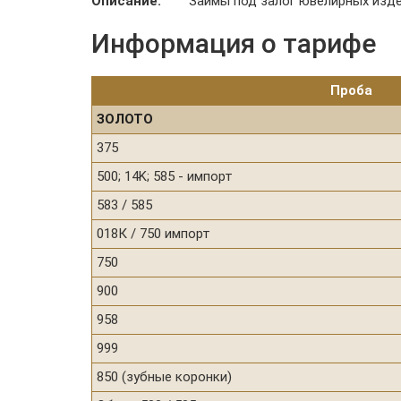
Описание:
Займы под залог ювелирных изде
Информация о тарифе
Проба
ЗОЛОТО
375
500; 14K; 585 - импорт
583 / 585
018К / 750 импорт
750
900
958
999
850 (зубные коронки)