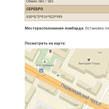
Обмен 583 / 585
СЕРЕБРО
830*875*916*925*999
Месторасположение ломбарда:
Остановка «п
Посмотреть на карте: